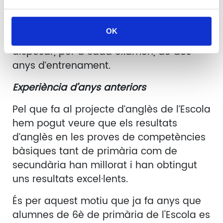
alumnes de 4t i 6è de Primària i 2n i 4t
d’ESO, a la resta de cursos també
OK
començarem a preparar-los per així
disposar, per a cada examen, de dos
anys d’entrenament.
Experiència d’anys anteriors
Pel que fa al projecte d’anglès de l’Escola
hem pogut veure que els resultats
d’anglès en les proves de competències
bàsiques tant de primària com de
secundària han millorat i han obtingut
uns resultats excel·lents.
És per aquest motiu que ja fa anys que
alumnes de 6è de primària de l'Escola es