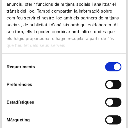
forma desdoblada. A més a més,
anuncis, oferir funcions de mitjans socials i analitzar el
procurem treballar individualment amb
trànsit del lloc. També compartim la informació sobre
cada alumne l'expressió oral.
com feu servir el nostre lloc amb els partners de mitjans
socials, de publicitat i d'anàlisis amb qui col·laborem. Al
De cara al mes de febrer, farem una
seu torn, ells la poden combinar amb altres dades que
prova definitiva per avaluar el progrés i
els hàgiu proporcionat o hagin recopilat a partir de l'ús
el nivell de cada alumne i determinar
que heu fet dels seus serveis.
així a quin nivell d’examen s’han de
presentar.
Selecció
Requeriments
de
La intenció és que la majoria d’alumnes
consentiment
de 4t puguin presentar-se al nivell de
Preferències
Movers,els alumnes de 6è puguin
presentar-se a Flyers o KEY, els alumnes
Estadístiques
de 2n d’ESO al PET i els alumnes de 4t
d’ESO al FCE.
Màrqueting
Tot i que organitzarem els exàmens pels