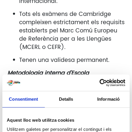
internacional.
Tots els exàmens de Cambridge
compleixen estrictament els requisits
establerts pel Marc Comú Europeu
de Referència per a les Llengües
(MCERL o CEFR).
Tenen una validesa permanent.
Metodologia interna d’Escola
El contingut de l’examen de Cambridge
engloba les quatre habilitats (speaking,
Consentiment
Detalls
Informació
reading, listening i writing).
Per tal que els alumnes estiguin ben
Aquest lloc web utilitza cookies
preparats, treballem els exàmens de
Utilitzem galetes per personalitzar el contingut i els