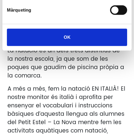
Màrqueting
La natació, en
italià!
OK
La natació és un dels trets distintius de
la nostra escola, ja que som de les
poques que gaudim de piscina pròpia a
la comarca.
A més a més, fem la natació EN ITALIÀ! El
nostre monitor és italià i aprofita per
ensenyar el vocabulari i instruccions
bàsiques d’aquesta llengua als alumnes
del Petit Estel – La Nova mentre fem les
activitats aquàtiques com natació,