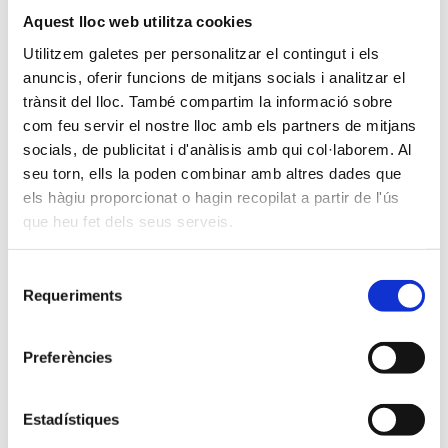
Aquest lloc web utilitza cookies
Robòtica
Utilitzem galetes per personalitzar el contingut i els
anuncis, oferir funcions de mitjans socials i analitzar el
TIC educatives
trànsit del lloc. També compartim la informació sobre
com feu servir el nostre lloc amb els partners de mitjans
socials, de publicitat i d'anàlisis amb qui col·laborem. Al
Coral de l'escola
seu torn, ells la poden combinar amb altres dades que
els hàgiu proporcionat o hagin recopilat a partir de l'ús
Equip pastoral
que heu fet dels seus serveis.
Projectes Solidaris
Selecció
Requeriments
de
consentiment
KUKIS MUSIC
Preferències
Glifing
Estadístiques