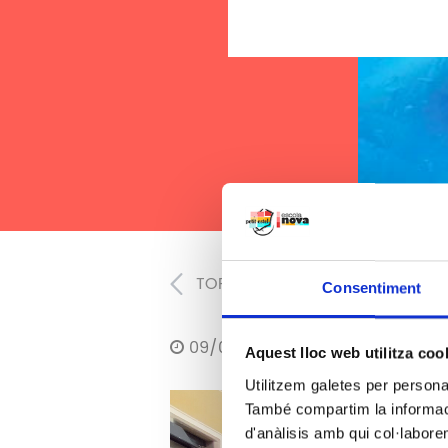
TORNAR
Consentiment
09/06/2022
Aquest lloc web utilitza coo
Utilitzem galetes per personali
També compartim la informació
d'anàlisis amb qui col·labore