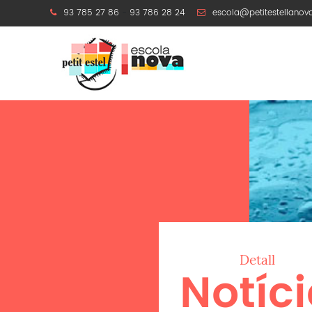
93 785 27 86
-
93 786 28 24
escola@petitestellanov
Detall
Notíc